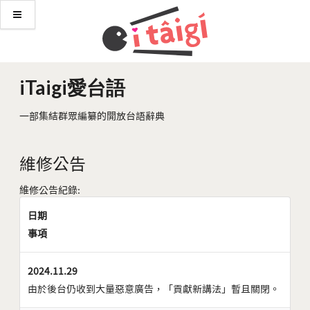
iTaigi愛台語
一部集結群眾編纂的開放台語辭典
維修公告
維修公告紀錄:
日期
事項
2024.11.29
由於後台仍收到大量惡意廣告，「貢獻新講法」暫且關閉。