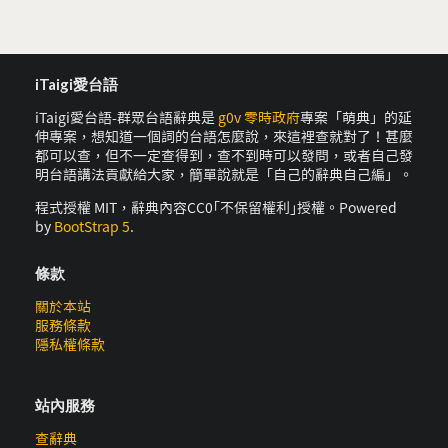
iTaigi愛台語
iTaigi愛台語-群眾台語辭典是
g0v 零時政府
專案「萌典」的延
伸專案，想知道一個詞的台語怎麼說，來這裡查就對了！甚麼
都可以查，但不一定查得到，查不到時可以發問，或者自己發
明台語講法貢獻給大家，簡單說就是「自己的辭典自己編」。
程式授權 MIT，辭典內容CC0｢不保留權利｣授權。Powered
by
BootStrap 5
.
條款
關於本站
服務條款
隱私權條款
站內服務
查辭典