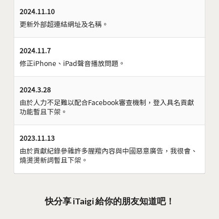
2024.11.10
更新外部超連結網址及名稱。
2024.11.7
修正iPhone、iPad聲音播放問題。
2024.3.28
由於人力不足難以配合Facebook審查機制，登入具名貢獻
功能暫且下架。
2023.11.13
由於貢獻紀錄參雜許多腥羶內容與中國惡意廣告，我很會、
燒燙燙新詞暫且下架。
快分享 iTaigi 給你的朋友知道吧！