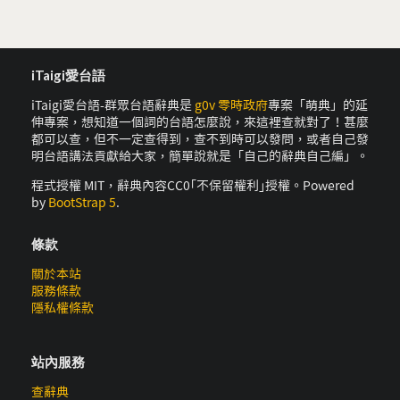
iTaigi愛台語
iTaigi愛台語-群眾台語辭典是
g0v 零時政府
專案「萌典」的延
伸專案，想知道一個詞的台語怎麼說，來這裡查就對了！甚麼
都可以查，但不一定查得到，查不到時可以發問，或者自己發
明台語講法貢獻給大家，簡單說就是「自己的辭典自己編」。
程式授權 MIT，辭典內容CC0｢不保留權利｣授權。Powered
by
BootStrap 5
.
條款
關於本站
服務條款
隱私權條款
站內服務
查辭典