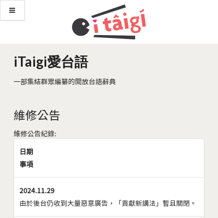
iTaigi愛台語
一部集結群眾編纂的開放台語辭典
維修公告
維修公告紀錄:
日期
事項
2024.11.29
由於後台仍收到大量惡意廣告，「貢獻新講法」暫且關閉。