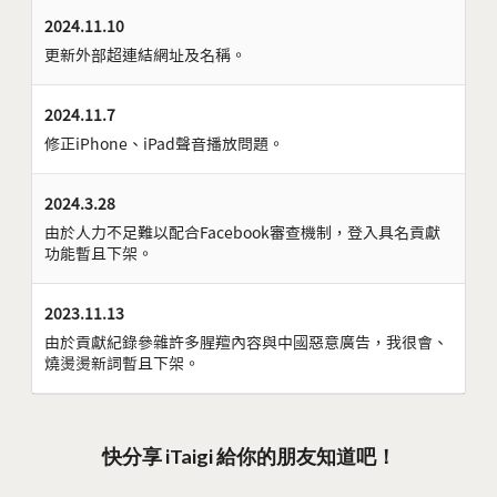
2024.11.10
更新外部超連結網址及名稱。
2024.11.7
修正iPhone、iPad聲音播放問題。
2024.3.28
由於人力不足難以配合Facebook審查機制，登入具名貢獻
功能暫且下架。
2023.11.13
由於貢獻紀錄參雜許多腥羶內容與中國惡意廣告，我很會、
燒燙燙新詞暫且下架。
快分享 iTaigi 給你的朋友知道吧！