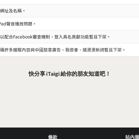
網址及名稱。
iPad聲音播放問題。
以配合Facebook審查機制，登入具名貢獻功能暫且下架。
雜許多腥羶內容與中國惡意廣告，我很會、燒燙燙新詞暫且下架。
快分享 iTaigi 給你的朋友知道吧！
條款
站內