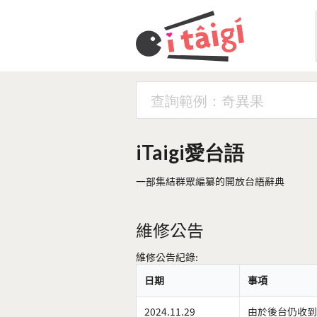
iTaigi愛台語
一部集結群眾編纂的開放台語辭典
維修公告
維修公告紀錄:
日期
事項
2024.11.29
由於後台仍收到