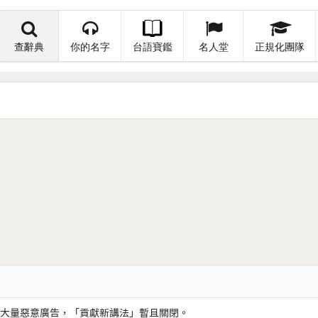
查辭典
你的名字
台語寶鑑
名人堂
正規化團隊
大量惡意廣告，「貢獻新講法」暫且關閉。