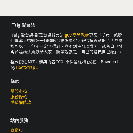
iTaigi愛台語
iTaigi愛台語-群眾台語辭典是
g0v 零時政府
專案「萌典」的延
伸專案，想知道一個詞的台語怎麼說，來這裡查就對了！甚麼
都可以查，但不一定查得到，查不到時可以發問，或者自己發
明台語講法貢獻給大家，簡單說就是「自己的辭典自己編」。
程式授權 MIT，辭典內容CC0｢不保留權利｣授權。Powered
by
BootStrap 5
.
條款
關於本站
服務條款
隱私權條款
站內服務
查辭典