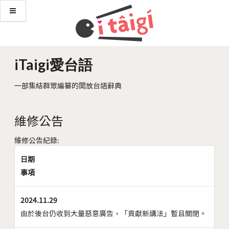
iTaigi愛台語
一部集結群眾編纂的開放台語辭典
維修公告
維修公告紀錄:
日期
事項
2024.11.29
由於後台仍收到大量惡意廣告，「貢獻新講法」暫且關閉。