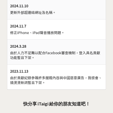
2024.11.10
更新外部超連結網址及名稱。
2024.11.7
修正iPhone、iPad聲音播放問題。
2024.3.28
由於人力不足難以配合Facebook審查機制，登入具名貢獻
功能暫且下架。
2023.11.13
由於貢獻紀錄參雜許多腥羶內容與中國惡意廣告，我很會、
燒燙燙新詞暫且下架。
快分享 iTaigi 給你的朋友知道吧！