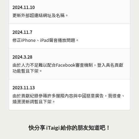
2024.11.10
更新外部超連結網址及名稱。
2024.11.7
修正iPhone、iPad聲音播放問題。
2024.3.28
由於人力不足難以配合Facebook審查機制，登入具名貢獻
功能暫且下架。
2023.11.13
由於貢獻紀錄參雜許多腥羶內容與中國惡意廣告，我很會、
燒燙燙新詞暫且下架。
快分享 iTaigi 給你的朋友知道吧！