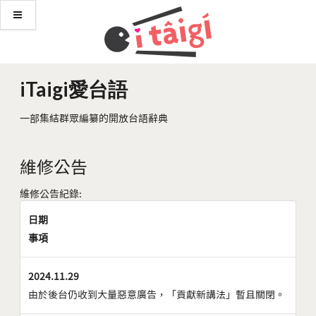
iTaigi愛台語
一部集結群眾編纂的開放台語辭典
維修公告
維修公告紀錄:
日期
事項
2024.11.29
由於後台仍收到大量惡意廣告，「貢獻新講法」暫且關閉。