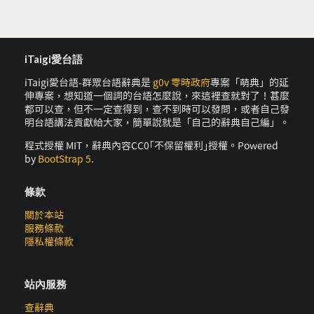
iTaigi愛台語
iTaigi愛台語-群眾台語辭典是
g0v 零時政府
專案「萌典」的延
伸專案，想知道一個詞的台語怎麼說，來這裡查就對了！甚麼
都可以查，但不一定查得到，查不到時可以發問，或者自己發
明台語講法貢獻給大家，簡單說就是「自己的辭典自己編」。
程式授權 MIT，辭典內容CC0｢不保留權利｣授權。Powered
by
BootStrap 5
.
條款
關於本站
服務條款
隱私權條款
站內服務
查辭典