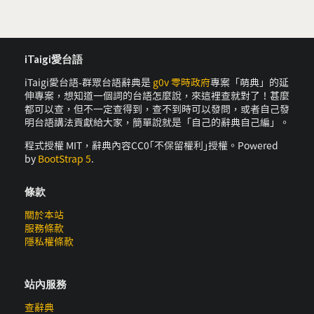
iTaigi愛台語
iTaigi愛台語-群眾台語辭典是
g0v 零時政府
專案「萌典」的延
伸專案，想知道一個詞的台語怎麼說，來這裡查就對了！甚麼
都可以查，但不一定查得到，查不到時可以發問，或者自己發
明台語講法貢獻給大家，簡單說就是「自己的辭典自己編」。
程式授權 MIT，辭典內容CC0｢不保留權利｣授權。Powered
by
BootStrap 5
.
條款
關於本站
服務條款
隱私權條款
站內服務
查辭典