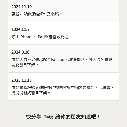
2024.11.10
更新外部超連結網址及名稱。
2024.11.7
修正iPhone、iPad聲音播放問題。
2024.3.28
由於人力不足難以配合Facebook審查機制，登入具名貢獻
功能暫且下架。
2023.11.13
由於貢獻紀錄參雜許多腥羶內容與中國惡意廣告，我很會、
燒燙燙新詞暫且下架。
快分享 iTaigi 給你的朋友知道吧！