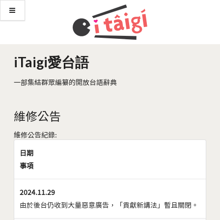
iTaigi愛台語
一部集結群眾編纂的開放台語辭典
維修公告
維修公告紀錄:
日期
事項
2024.11.29
由於後台仍收到大量惡意廣告，「貢獻新講法」暫且關閉。