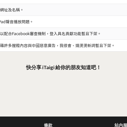
網址及名稱。
iPad聲音播放問題。
以配合Facebook審查機制，登入具名貢獻功能暫且下架。
雜許多腥羶內容與中國惡意廣告，我很會、燒燙燙新詞暫且下架。
快分享 iTaigi 給你的朋友知道吧！
條款
站內