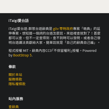
iTaigi愛台語
iTaigi愛台語-群眾台語辭典是
g0v 零時政府
專案「萌典」的延
伸專案，想知道一個詞的台語怎麼說，來這裡查就對了！甚麼
都可以查，但不一定查得到，查不到時可以發問，或者自己發
明台語講法貢獻給大家，簡單說就是「自己的辭典自己編」。
程式授權 MIT，辭典內容CC0｢不保留權利｣授權。Powered
by
BootStrap 5
.
條款
關於本站
服務條款
隱私權條款
站內服務
查辭典