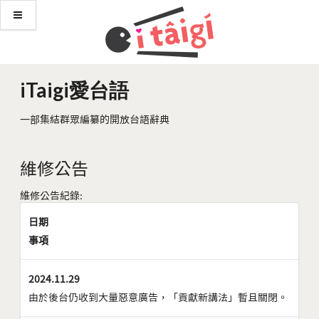
iTaigi愛台語
一部集結群眾編纂的開放台語辭典
維修公告
維修公告紀錄:
日期
事項
2024.11.29
由於後台仍收到大量惡意廣告，「貢獻新講法」暫且關閉。