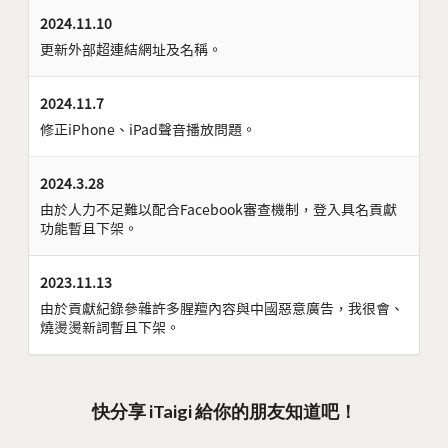
2024.11.10
更新外部超連結網址及名稱。
2024.11.7
修正iPhone、iPad聲音播放問題。
2024.3.28
由於人力不足難以配合Facebook審查機制，登入具名貢獻
功能暫且下架。
2023.11.13
由於貢獻紀錄參雜許多腥羶內容與中國惡意廣告，我很會、
燒燙燙新詞暫且下架。
快分享 iTaigi 給你的朋友知道吧！