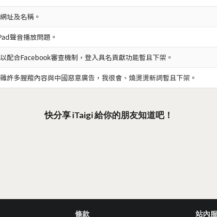
網址及名稱。
iPad聲音播放問題。
以配合Facebook審查機制，登入具名貢獻功能暫且下架。
雜許多腥羶內容與中國惡意廣告，我很會、燒燙燙新詞暫且下架。
快分享 iTaigi 給你的朋友知道吧！
條款
站內