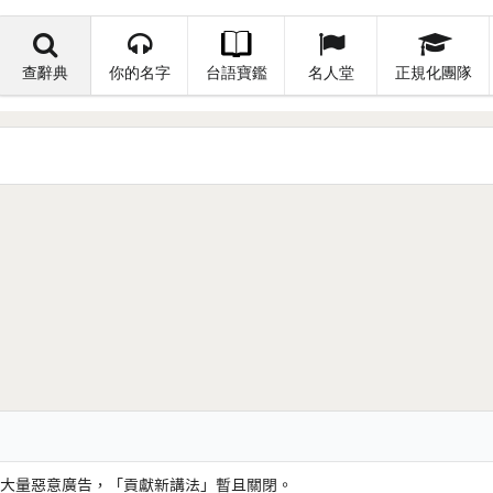
查辭典
你的名字
台語寶鑑
名人堂
正規化團隊
大量惡意廣告，「貢獻新講法」暫且關閉。