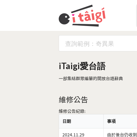
iTaigi愛台語
一部集結群眾編纂的開放台語辭典
維修公告
維修公告紀錄:
日期
事項
2024.11.29
由於後台仍收到