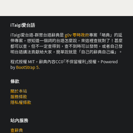
iTaigi愛台語
iTaigi愛台語-群眾台語辭典是
g0v 零時政府
專案「萌典」的延
伸專案，想知道一個詞的台語怎麼說，來這裡查就對了！甚麼
都可以查，但不一定查得到，查不到時可以發問，或者自己發
明台語講法貢獻給大家，簡單說就是「自己的辭典自己編」。
程式授權 MIT，辭典內容CC0｢不保留權利｣授權。Powered
by
BootStrap 5
.
條款
關於本站
服務條款
隱私權條款
站內服務
查辭典