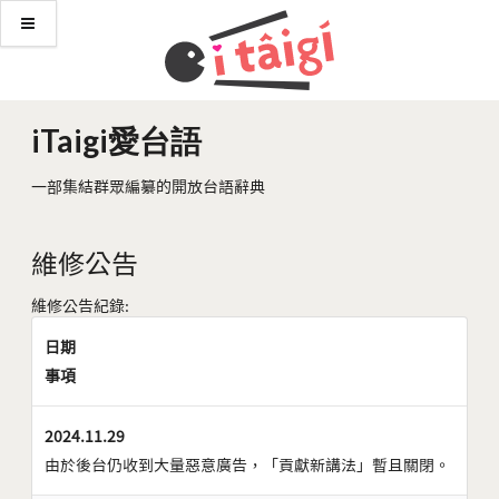
iTaigi愛台語
一部集結群眾編纂的開放台語辭典
維修公告
維修公告紀錄:
日期
事項
2024.11.29
由於後台仍收到大量惡意廣告，「貢獻新講法」暫且關閉。