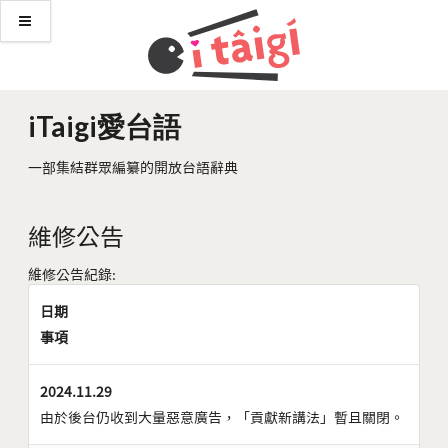
iTaigi愛台語
一部集結群眾編纂的開放台語辭典
維修公告
維修公告紀錄:
日期
事項
2024.11.29
由於後台仍收到大量惡意廣告，「貢獻新講法」暫且關閉。