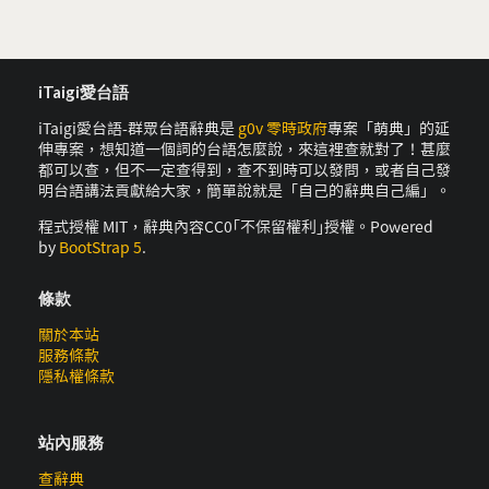
iTaigi愛台語
iTaigi愛台語-群眾台語辭典是
g0v 零時政府
專案「萌典」的延
伸專案，想知道一個詞的台語怎麼說，來這裡查就對了！甚麼
都可以查，但不一定查得到，查不到時可以發問，或者自己發
明台語講法貢獻給大家，簡單說就是「自己的辭典自己編」。
程式授權 MIT，辭典內容CC0｢不保留權利｣授權。Powered
by
BootStrap 5
.
條款
關於本站
服務條款
隱私權條款
站內服務
查辭典