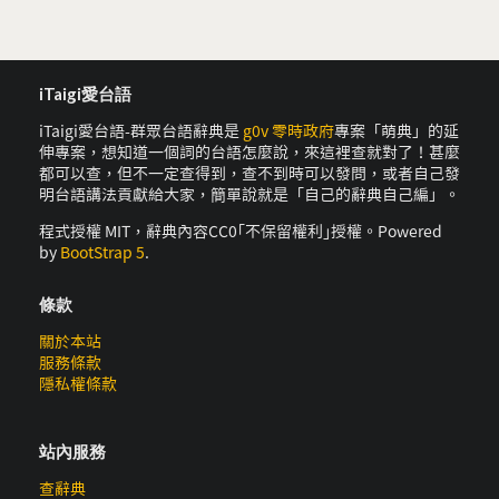
iTaigi愛台語
iTaigi愛台語-群眾台語辭典是
g0v 零時政府
專案「萌典」的延
伸專案，想知道一個詞的台語怎麼說，來這裡查就對了！甚麼
都可以查，但不一定查得到，查不到時可以發問，或者自己發
明台語講法貢獻給大家，簡單說就是「自己的辭典自己編」。
程式授權 MIT，辭典內容CC0｢不保留權利｣授權。Powered
by
BootStrap 5
.
條款
關於本站
服務條款
隱私權條款
站內服務
查辭典