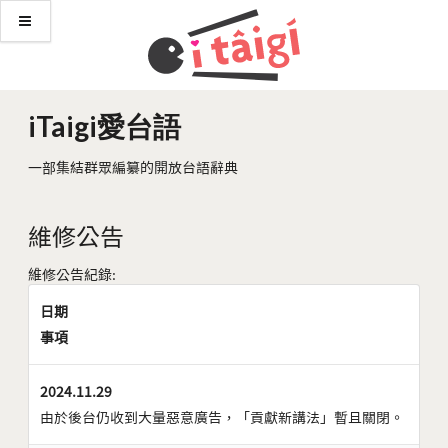
iTaigi愛台語
一部集結群眾編纂的開放台語辭典
維修公告
維修公告紀錄:
日期
事項
2024.11.29
由於後台仍收到大量惡意廣告，「貢獻新講法」暫且關閉。