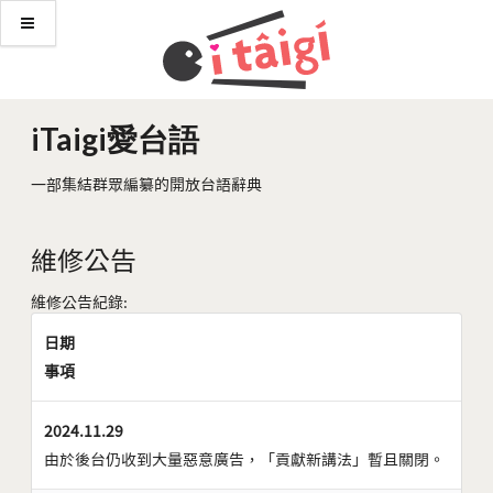
iTaigi愛台語
一部集結群眾編纂的開放台語辭典
維修公告
維修公告紀錄:
日期
事項
2024.11.29
由於後台仍收到大量惡意廣告，「貢獻新講法」暫且關閉。