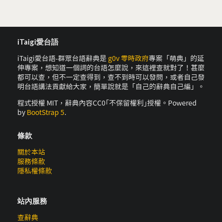
iTaigi愛台語
iTaigi愛台語-群眾台語辭典是
g0v 零時政府
專案「萌典」的延
伸專案，想知道一個詞的台語怎麼說，來這裡查就對了！甚麼
都可以查，但不一定查得到，查不到時可以發問，或者自己發
明台語講法貢獻給大家，簡單說就是「自己的辭典自己編」。
程式授權 MIT，辭典內容CC0｢不保留權利｣授權。Powered
by
BootStrap 5
.
條款
關於本站
服務條款
隱私權條款
站內服務
查辭典