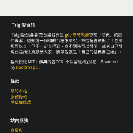
iTaigi愛台語
iTaigi愛台語-群眾台語辭典是
g0v 零時政府
專案「萌典」的延
伸專案，想知道一個詞的台語怎麼說，來這裡查就對了！甚麼
都可以查，但不一定查得到，查不到時可以發問，或者自己發
明台語講法貢獻給大家，簡單說就是「自己的辭典自己編」。
程式授權 MIT，辭典內容CC0｢不保留權利｣授權。Powered
by
BootStrap 5
.
條款
關於本站
服務條款
隱私權條款
站內服務
查辭典