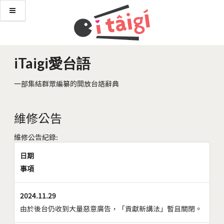
iTaigi愛台語
一部集結群眾編纂的開放台語辭典
維修公告
維修公告紀錄:
日期
事項
2024.11.29
由於後台仍收到大量惡意廣告，「貢獻新講法」暫且關閉。