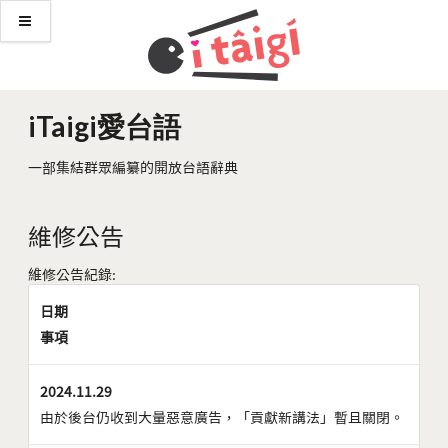
iTaigi愛台語
一部集結群眾編纂的開放台語辭典
維修公告
維修公告紀錄:
日期
事項
2024.11.29
由於後台仍收到大量惡意廣告，「貢獻新講法」暫且關閉。