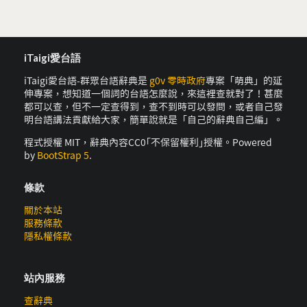
iTaigi愛台語
iTaigi愛台語-群眾台語辭典是
g0v 零時政府
專案「萌典」的延
伸專案，想知道一個詞的台語怎麼說，來這裡查就對了！甚麼
都可以查，但不一定查得到，查不到時可以發問，或者自己發
明台語講法貢獻給大家，簡單說就是「自己的辭典自己編」。
程式授權 MIT，辭典內容CC0｢不保留權利｣授權。Powered
by
BootStrap 5
.
條款
關於本站
服務條款
隱私權條款
站內服務
查辭典