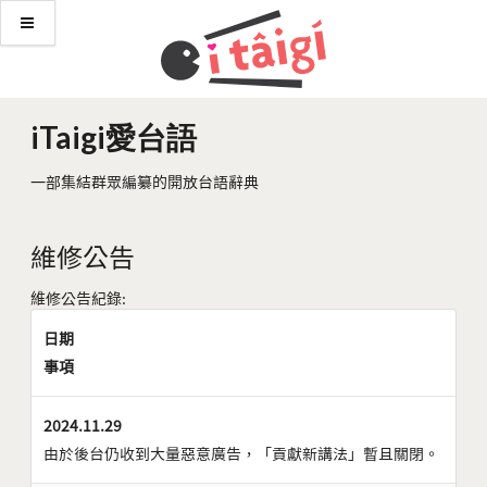
iTaigi愛台語
一部集結群眾編纂的開放台語辭典
維修公告
維修公告紀錄:
日期
事項
2024.11.29
由於後台仍收到大量惡意廣告，「貢獻新講法」暫且關閉。