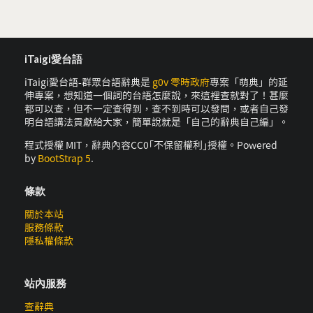
iTaigi愛台語
iTaigi愛台語-群眾台語辭典是
g0v 零時政府
專案「萌典」的延
伸專案，想知道一個詞的台語怎麼說，來這裡查就對了！甚麼
都可以查，但不一定查得到，查不到時可以發問，或者自己發
明台語講法貢獻給大家，簡單說就是「自己的辭典自己編」。
程式授權 MIT，辭典內容CC0｢不保留權利｣授權。Powered
by
BootStrap 5
.
條款
關於本站
服務條款
隱私權條款
站內服務
查辭典