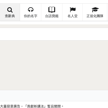
查辭典
你的名字
台語寶鑑
名人堂
正規化團隊
大量惡意廣告，「貢獻新講法」暫且關閉。