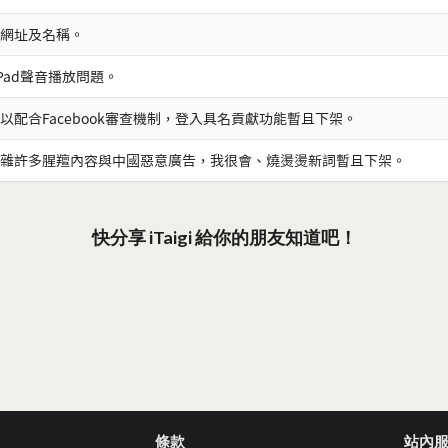
網址及名稱。
iPad聲音播放問題。
以配合Facebook審查機制，登入具名貢獻功能暫且下架。
雜許多腥羶內容與中國惡意廣告，我很會、燒燙燙新詞暫且下架。
快分享 iTaigi 給你的朋友知道吧！
條款
站內