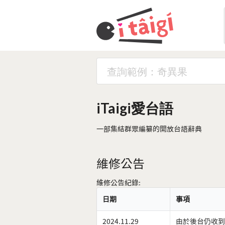
iTaigi愛台語
一部集結群眾編纂的開放台語辭典
維修公告
維修公告紀錄:
日期
事項
2024.11.29
由於後台仍收到