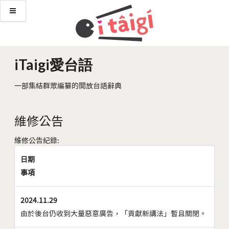
iTaigi愛台語
一部集結群眾編纂的開放台語辭典
維修公告
維修公告紀錄:
日期
事項
2024.11.29
由於後台仍收到大量惡意廣告，「貢獻新講法」暫且關閉。