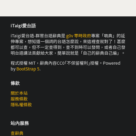
iTaigi愛台語
iTaigi愛台語-群眾台語辭典是
g0v 零時政府
專案「萌典」的延
伸專案，想知道一個詞的台語怎麼說，來這裡查就對了！甚麼
都可以查，但不一定查得到，查不到時可以發問，或者自己發
明台語講法貢獻給大家，簡單說就是「自己的辭典自己編」。
程式授權 MIT，辭典內容CC0｢不保留權利｣授權。Powered
by
BootStrap 5
.
條款
關於本站
服務條款
隱私權條款
站內服務
查辭典