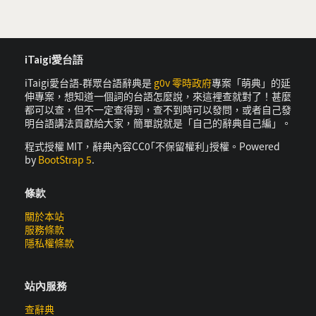
iTaigi愛台語
iTaigi愛台語-群眾台語辭典是
g0v 零時政府
專案「萌典」的延
伸專案，想知道一個詞的台語怎麼說，來這裡查就對了！甚麼
都可以查，但不一定查得到，查不到時可以發問，或者自己發
明台語講法貢獻給大家，簡單說就是「自己的辭典自己編」。
程式授權 MIT，辭典內容CC0｢不保留權利｣授權。Powered
by
BootStrap 5
.
條款
關於本站
服務條款
隱私權條款
站內服務
查辭典