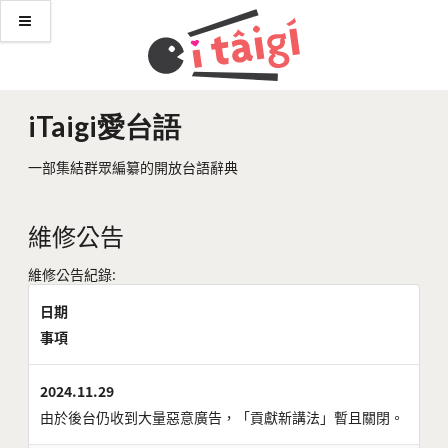
iTaigi愛台語
一部集結群眾編纂的開放台語辭典
維修公告
維修公告紀錄:
日期
事項
2024.11.29
由於後台仍收到大量惡意廣告，「貢獻新講法」暫且關閉。