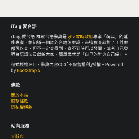
iTaigi愛台語
iTaigi愛台語-群眾台語辭典是
g0v 零時政府
專案「萌典」的延
伸專案，想知道一個詞的台語怎麼說，來這裡查就對了！甚麼
都可以查，但不一定查得到，查不到時可以發問，或者自己發
明台語講法貢獻給大家，簡單說就是「自己的辭典自己編」。
程式授權 MIT，辭典內容CC0｢不保留權利｣授權。Powered
by
BootStrap 5
.
條款
關於本站
服務條款
隱私權條款
站內服務
查辭典