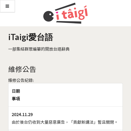
iTaigi愛台語
一部集結群眾編纂的開放台語辭典
維修公告
維修公告紀錄:
日期
事項
2024.11.29
由於後台仍收到大量惡意廣告，「貢獻新講法」暫且關閉。