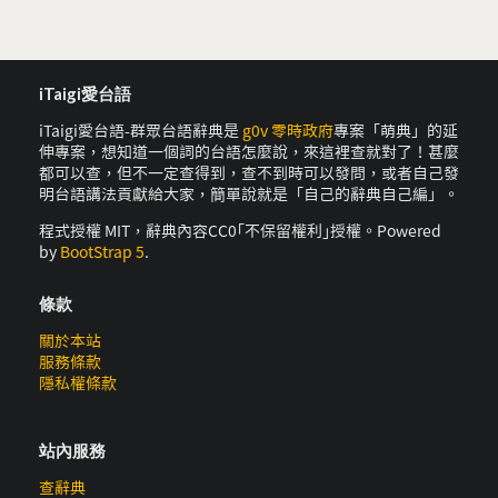
iTaigi愛台語
iTaigi愛台語-群眾台語辭典是
g0v 零時政府
專案「萌典」的延
伸專案，想知道一個詞的台語怎麼說，來這裡查就對了！甚麼
都可以查，但不一定查得到，查不到時可以發問，或者自己發
明台語講法貢獻給大家，簡單說就是「自己的辭典自己編」。
程式授權 MIT，辭典內容CC0｢不保留權利｣授權。Powered
by
BootStrap 5
.
條款
關於本站
服務條款
隱私權條款
站內服務
查辭典