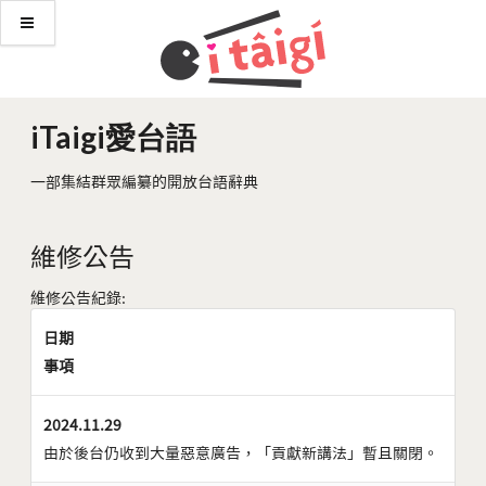
iTaigi愛台語
一部集結群眾編纂的開放台語辭典
維修公告
維修公告紀錄:
日期
事項
2024.11.29
由於後台仍收到大量惡意廣告，「貢獻新講法」暫且關閉。