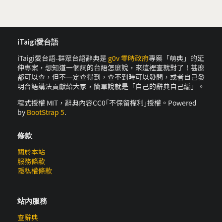
iTaigi愛台語
iTaigi愛台語-群眾台語辭典是
g0v 零時政府
專案「萌典」的延
伸專案，想知道一個詞的台語怎麼說，來這裡查就對了！甚麼
都可以查，但不一定查得到，查不到時可以發問，或者自己發
明台語講法貢獻給大家，簡單說就是「自己的辭典自己編」。
程式授權 MIT，辭典內容CC0｢不保留權利｣授權。Powered
by
BootStrap 5
.
條款
關於本站
服務條款
隱私權條款
站內服務
查辭典