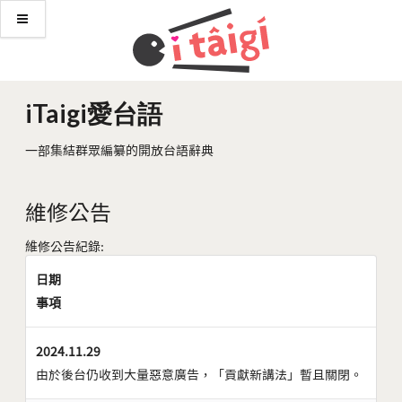
iTaigi愛台語
一部集結群眾編纂的開放台語辭典
維修公告
維修公告紀錄:
日期
事項
2024.11.29
由於後台仍收到大量惡意廣告，「貢獻新講法」暫且關閉。