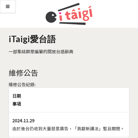
iTaigi愛台語
一部集結群眾編纂的開放台語辭典
維修公告
維修公告紀錄:
日期
事項
2024.11.29
由於後台仍收到大量惡意廣告，「貢獻新講法」暫且關閉。