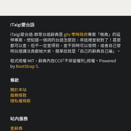
iTaigi愛台語
iTaigi愛台語-群眾台語辭典是
g0v 零時政府
專案「萌典」的延
伸專案，想知道一個詞的台語怎麼說，來這裡查就對了！甚麼
都可以查，但不一定查得到，查不到時可以發問，或者自己發
明台語講法貢獻給大家，簡單說就是「自己的辭典自己編」。
程式授權 MIT，辭典內容CC0｢不保留權利｣授權。Powered
by
BootStrap 5
.
條款
關於本站
服務條款
隱私權條款
站內服務
查辭典