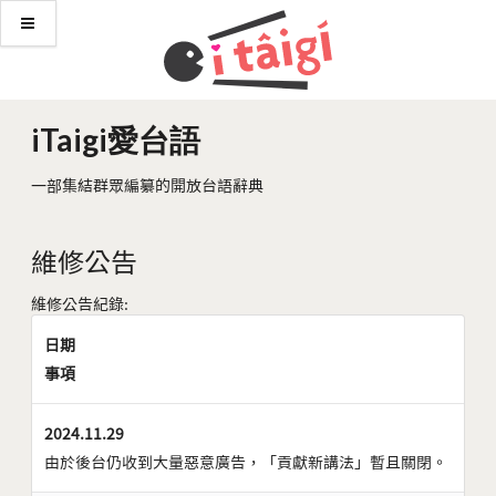
iTaigi愛台語
一部集結群眾編纂的開放台語辭典
維修公告
維修公告紀錄:
日期
事項
2024.11.29
由於後台仍收到大量惡意廣告，「貢獻新講法」暫且關閉。