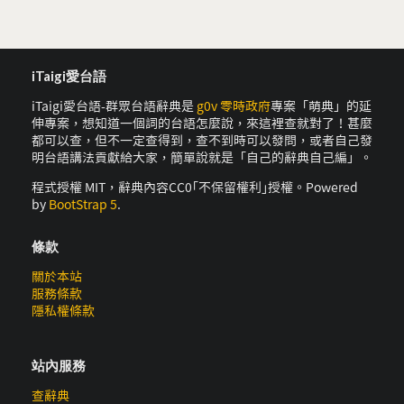
iTaigi愛台語
iTaigi愛台語-群眾台語辭典是
g0v 零時政府
專案「萌典」的延
伸專案，想知道一個詞的台語怎麼說，來這裡查就對了！甚麼
都可以查，但不一定查得到，查不到時可以發問，或者自己發
明台語講法貢獻給大家，簡單說就是「自己的辭典自己編」。
程式授權 MIT，辭典內容CC0｢不保留權利｣授權。Powered
by
BootStrap 5
.
條款
關於本站
服務條款
隱私權條款
站內服務
查辭典