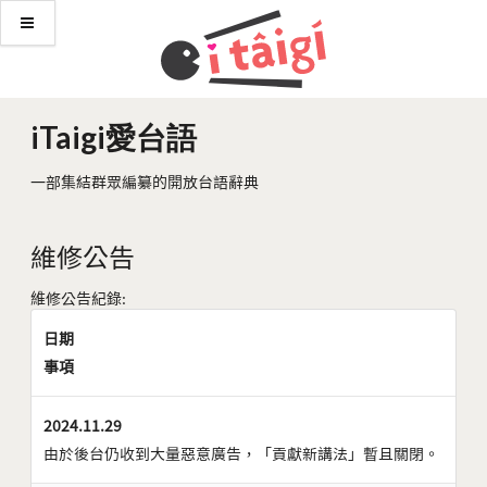
iTaigi愛台語
一部集結群眾編纂的開放台語辭典
維修公告
維修公告紀錄:
日期
事項
2024.11.29
由於後台仍收到大量惡意廣告，「貢獻新講法」暫且關閉。