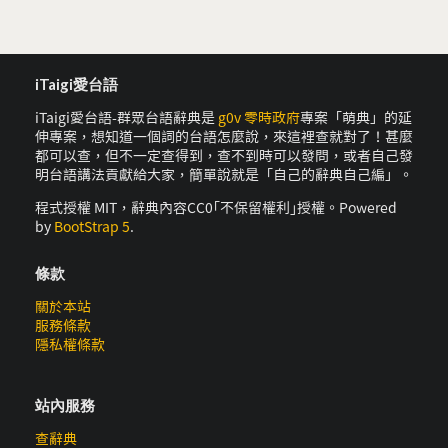
iTaigi愛台語
iTaigi愛台語-群眾台語辭典是
g0v 零時政府
專案「萌典」的延
伸專案，想知道一個詞的台語怎麼說，來這裡查就對了！甚麼
都可以查，但不一定查得到，查不到時可以發問，或者自己發
明台語講法貢獻給大家，簡單說就是「自己的辭典自己編」。
程式授權 MIT，辭典內容CC0｢不保留權利｣授權。Powered
by
BootStrap 5
.
條款
關於本站
服務條款
隱私權條款
站內服務
查辭典