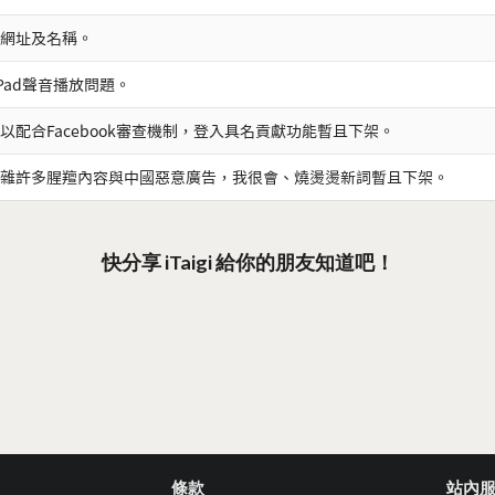
網址及名稱。
iPad聲音播放問題。
以配合Facebook審查機制，登入具名貢獻功能暫且下架。
雜許多腥羶內容與中國惡意廣告，我很會、燒燙燙新詞暫且下架。
快分享 iTaigi 給你的朋友知道吧！
條款
站內