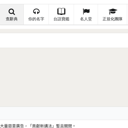
查辭典
你的名字
台語寶鑑
名人堂
正規化團隊
大量惡意廣告，「貢獻新講法」暫且關閉。