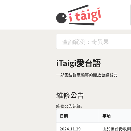
iTaigi愛台語
一部集結群眾編纂的開放台語辭典
維修公告
維修公告紀錄:
日期
事項
2024.11.29
由於後台仍收到