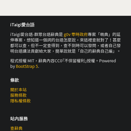
iTaigi愛台語
iTaigi愛台語-群眾台語辭典是
g0v 零時政府
專案「萌典」的延
伸專案，想知道一個詞的台語怎麼說，來這裡查就對了！甚麼
都可以查，但不一定查得到，查不到時可以發問，或者自己發
明台語講法貢獻給大家，簡單說就是「自己的辭典自己編」。
程式授權 MIT，辭典內容CC0｢不保留權利｣授權。Powered
by
BootStrap 5
.
條款
關於本站
服務條款
隱私權條款
站內服務
查辭典