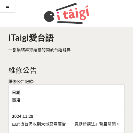
iTaigi愛台語
一部集結群眾編纂的開放台語辭典
維修公告
維修公告紀錄:
日期
事項
2024.11.29
由於後台仍收到大量惡意廣告，「貢獻新講法」暫且關閉。