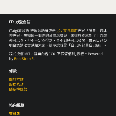
iTaigi愛台語
iTaigi愛台語-群眾台語辭典是
g0v 零時政府
專案「萌典」的延
伸專案，想知道一個詞的台語怎麼說，來這裡查就對了！甚麼
都可以查，但不一定查得到，查不到時可以發問，或者自己發
明台語講法貢獻給大家，簡單說就是「自己的辭典自己編」。
程式授權 MIT，辭典內容CC0｢不保留權利｣授權。Powered
by
BootStrap 5
.
條款
關於本站
服務條款
隱私權條款
站內服務
查辭典