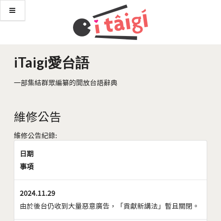
iTaigi愛台語
一部集結群眾編纂的開放台語辭典
維修公告
維修公告紀錄:
日期
事項
2024.11.29
由於後台仍收到大量惡意廣告，「貢獻新講法」暫且關閉。