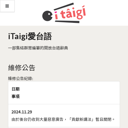
iTaigi愛台語
一部集結群眾編纂的開放台語辭典
維修公告
維修公告紀錄:
日期
事項
2024.11.29
由於後台仍收到大量惡意廣告，「貢獻新講法」暫且關閉。