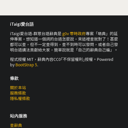
iTaigi愛台語
iTaigi愛台語-群眾台語辭典是
g0v 零時政府
專案「萌典」的延
伸專案，想知道一個詞的台語怎麼說，來這裡查就對了！甚麼
都可以查，但不一定查得到，查不到時可以發問，或者自己發
明台語講法貢獻給大家，簡單說就是「自己的辭典自己編」。
程式授權 MIT，辭典內容CC0｢不保留權利｣授權。Powered
by
BootStrap 5
.
條款
關於本站
服務條款
隱私權條款
站內服務
查辭典