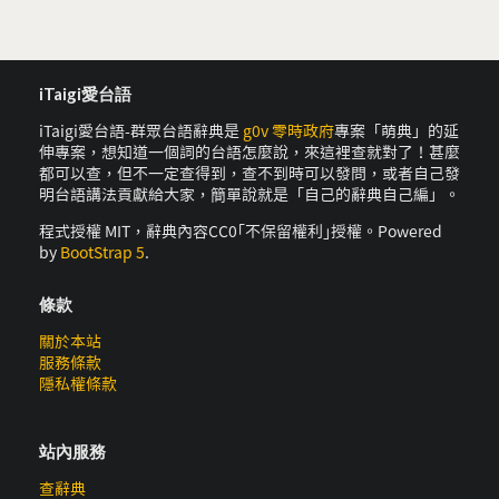
iTaigi愛台語
iTaigi愛台語-群眾台語辭典是
g0v 零時政府
專案「萌典」的延
伸專案，想知道一個詞的台語怎麼說，來這裡查就對了！甚麼
都可以查，但不一定查得到，查不到時可以發問，或者自己發
明台語講法貢獻給大家，簡單說就是「自己的辭典自己編」。
程式授權 MIT，辭典內容CC0｢不保留權利｣授權。Powered
by
BootStrap 5
.
條款
關於本站
服務條款
隱私權條款
站內服務
查辭典