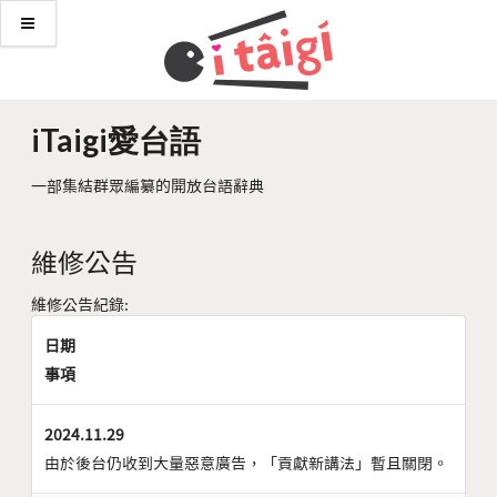
iTaigi愛台語
一部集結群眾編纂的開放台語辭典
維修公告
維修公告紀錄:
日期
事項
2024.11.29
由於後台仍收到大量惡意廣告，「貢獻新講法」暫且關閉。