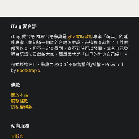
iTaigi愛台語
iTaigi愛台語-群眾台語辭典是
g0v 零時政府
專案「萌典」的延
伸專案，想知道一個詞的台語怎麼說，來這裡查就對了！甚麼
都可以查，但不一定查得到，查不到時可以發問，或者自己發
明台語講法貢獻給大家，簡單說就是「自己的辭典自己編」。
程式授權 MIT，辭典內容CC0｢不保留權利｣授權。Powered
by
BootStrap 5
.
條款
關於本站
服務條款
隱私權條款
站內服務
查辭典