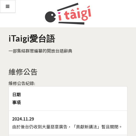
iTaigi愛台語
一部集結群眾編纂的開放台語辭典
維修公告
維修公告紀錄:
日期
事項
2024.11.29
由於後台仍收到大量惡意廣告，「貢獻新講法」暫且關閉。