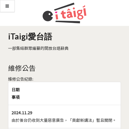
iTaigi愛台語
一部集結群眾編纂的開放台語辭典
維修公告
維修公告紀錄:
日期
事項
2024.11.29
由於後台仍收到大量惡意廣告，「貢獻新講法」暫且關閉。