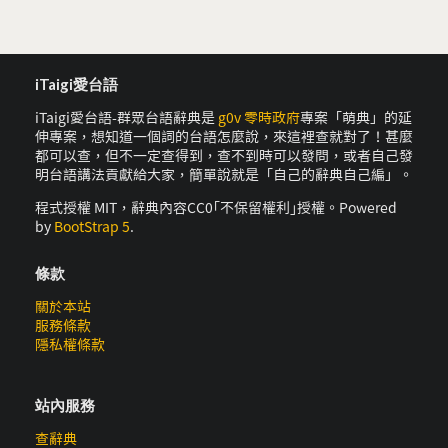
iTaigi愛台語
iTaigi愛台語-群眾台語辭典是
g0v 零時政府
專案「萌典」的延
伸專案，想知道一個詞的台語怎麼說，來這裡查就對了！甚麼
都可以查，但不一定查得到，查不到時可以發問，或者自己發
明台語講法貢獻給大家，簡單說就是「自己的辭典自己編」。
程式授權 MIT，辭典內容CC0｢不保留權利｣授權。Powered
by
BootStrap 5
.
條款
關於本站
服務條款
隱私權條款
站內服務
查辭典