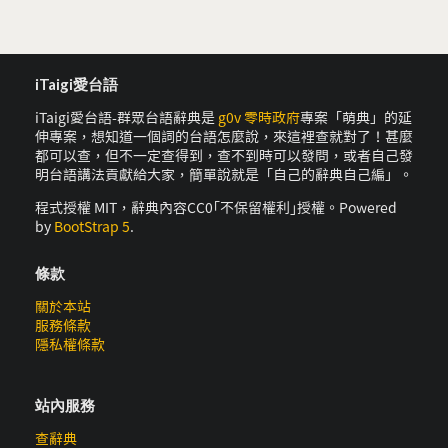
iTaigi愛台語
iTaigi愛台語-群眾台語辭典是
g0v 零時政府
專案「萌典」的延
伸專案，想知道一個詞的台語怎麼說，來這裡查就對了！甚麼
都可以查，但不一定查得到，查不到時可以發問，或者自己發
明台語講法貢獻給大家，簡單說就是「自己的辭典自己編」。
程式授權 MIT，辭典內容CC0｢不保留權利｣授權。Powered
by
BootStrap 5
.
條款
關於本站
服務條款
隱私權條款
站內服務
查辭典