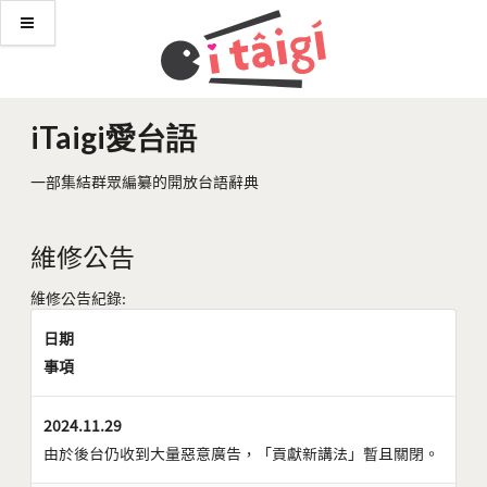
iTaigi愛台語
一部集結群眾編纂的開放台語辭典
維修公告
維修公告紀錄:
日期
事項
2024.11.29
由於後台仍收到大量惡意廣告，「貢獻新講法」暫且關閉。