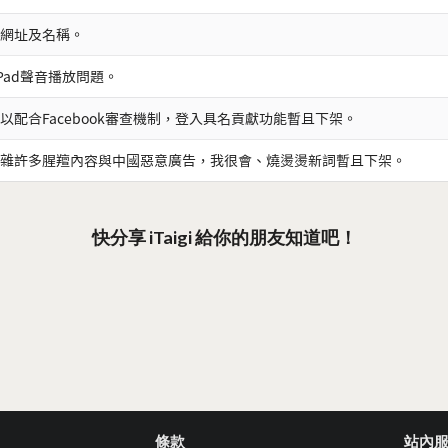
網址及名稱。
iPad聲音播放問題。
以配合Facebook審查機制，登入具名貢獻功能暫且下架。
雜許多腥羶內容與中國惡意廣告，我很會、燒燙燙新詞暫且下架。
快分享 iTaigi 給你的朋友知道吧！
條款
站內