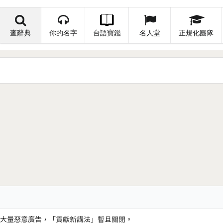
查辭典
你的名字
台語寶鑑
名人堂
正規化團隊
大量惡意廣告，「貢獻新講法」暫且關閉。