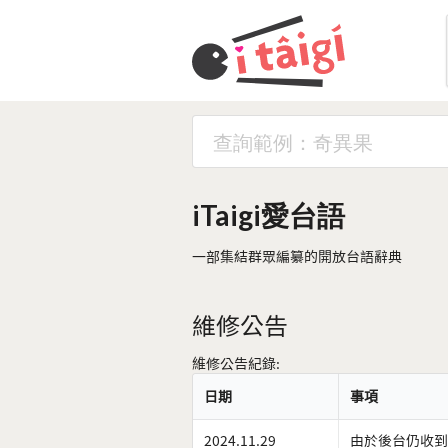
iTaigi愛台語
一部集結群眾編纂的開放台語辭典
維修公告
維修公告紀錄:
日期
事項
2024.11.29
由於後台仍收到