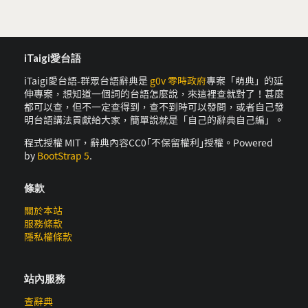
iTaigi愛台語
iTaigi愛台語-群眾台語辭典是
g0v 零時政府
專案「萌典」的延
伸專案，想知道一個詞的台語怎麼說，來這裡查就對了！甚麼
都可以查，但不一定查得到，查不到時可以發問，或者自己發
明台語講法貢獻給大家，簡單說就是「自己的辭典自己編」。
程式授權 MIT，辭典內容CC0｢不保留權利｣授權。Powered
by
BootStrap 5
.
條款
關於本站
服務條款
隱私權條款
站內服務
查辭典