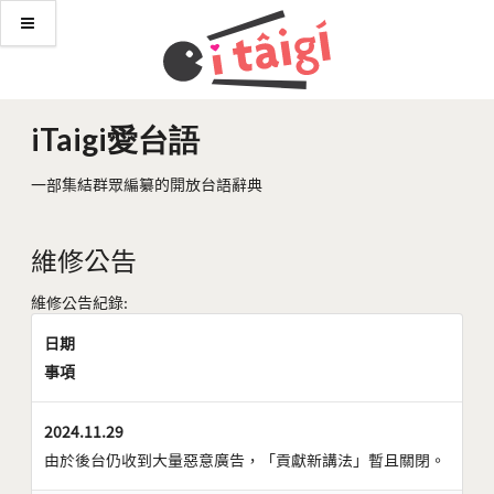
iTaigi愛台語
一部集結群眾編纂的開放台語辭典
維修公告
維修公告紀錄:
日期
事項
2024.11.29
由於後台仍收到大量惡意廣告，「貢獻新講法」暫且關閉。