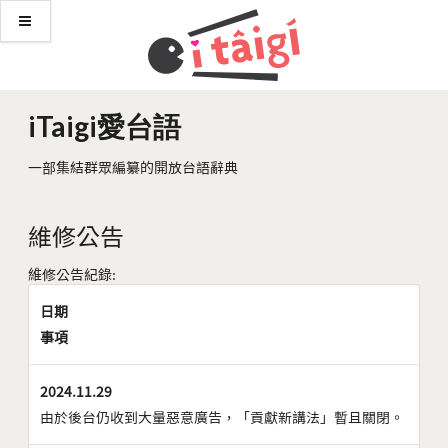
iTaigi愛台語
一部集結群眾編纂的開放台語辭典
維修公告
維修公告紀錄:
日期
事項
2024.11.29
由於後台仍收到大量惡意廣告，「貢獻新講法」暫且關閉。