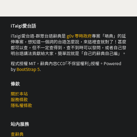
iTaigi愛台語
iTaigi愛台語-群眾台語辭典是
g0v 零時政府
專案「萌典」的延
伸專案，想知道一個詞的台語怎麼說，來這裡查就對了！甚麼
都可以查，但不一定查得到，查不到時可以發問，或者自己發
明台語講法貢獻給大家，簡單說就是「自己的辭典自己編」。
程式授權 MIT，辭典內容CC0｢不保留權利｣授權。Powered
by
BootStrap 5
.
條款
關於本站
服務條款
隱私權條款
站內服務
查辭典