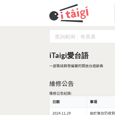
iTaigi愛台語
一部集結群眾編纂的開放台語辭典
維修公告
維修公告紀錄:
日期
事項
2024.11.29
由於後台仍收到