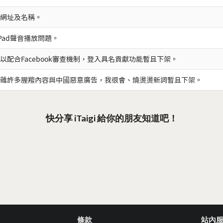
網址及名稱。
iPad聲音播放問題。
以配合Facebook審查機制，登入具名貢獻功能暫且下架。
雜許多腥羶內容與中國惡意廣告，我很會、燒燙燙新詞暫且下架。
快分享 iTaigi 給你的朋友知道吧！
條款
站內