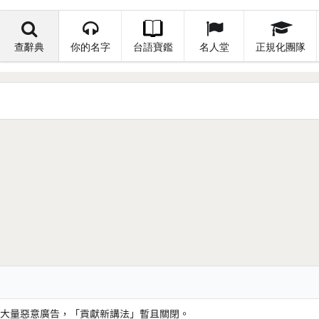
查辭典
你的名字
台語寶鑑
名人堂
正規化團隊
大量惡意廣告，「貢獻新講法」暫且關閉。