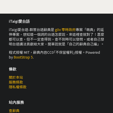
iTaigi愛台語
iTaigi愛台語-群眾台語辭典是
g0v 零時政府
專案「萌典」的延
伸專案，想知道一個詞的台語怎麼說，來這裡查就對了！甚麼
都可以查，但不一定查得到，查不到時可以發問，或者自己發
明台語講法貢獻給大家，簡單說就是「自己的辭典自己編」。
程式授權 MIT，辭典內容CC0｢不保留權利｣授權。Powered
by
BootStrap 5
.
條款
關於本站
服務條款
隱私權條款
站內服務
查辭典