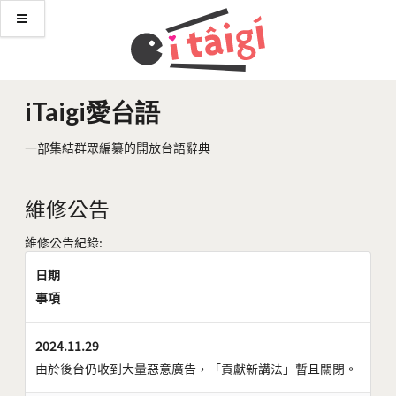
iTaigi愛台語
一部集結群眾編纂的開放台語辭典
維修公告
維修公告紀錄:
日期
事項
2024.11.29
由於後台仍收到大量惡意廣告，「貢獻新講法」暫且關閉。