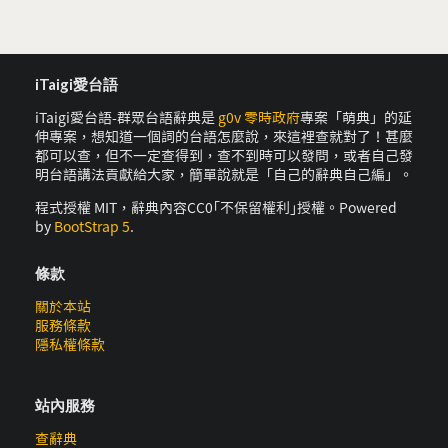
iTaigi愛台語
iTaigi愛台語-群眾台語辭典是
g0v 零時政府
專案「萌典」的延
伸專案，想知道一個詞的台語怎麼說，來這裡查就對了！甚麼
都可以查，但不一定查得到，查不到時可以發問，或者自己發
明台語講法貢獻給大家，簡單說就是「自己的辭典自己編」。
程式授權 MIT，辭典內容CC0｢不保留權利｣授權。Powered
by
BootStrap 5
.
條款
關於本站
服務條款
隱私權條款
站內服務
查辭典