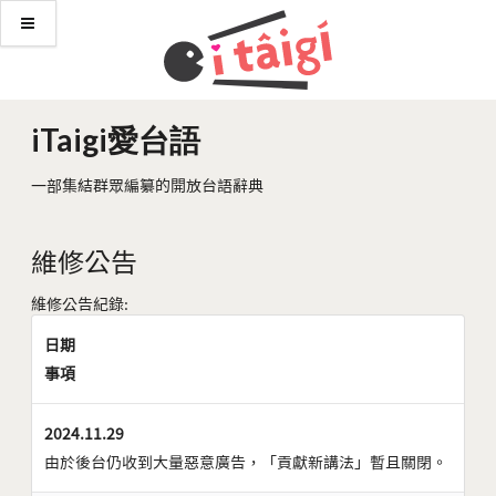
iTaigi愛台語
一部集結群眾編纂的開放台語辭典
維修公告
維修公告紀錄:
日期
事項
2024.11.29
由於後台仍收到大量惡意廣告，「貢獻新講法」暫且關閉。