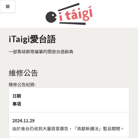
iTaigi愛台語
一部集結群眾編纂的開放台語辭典
維修公告
維修公告紀錄:
日期
事項
2024.11.29
由於後台仍收到大量惡意廣告，「貢獻新講法」暫且關閉。