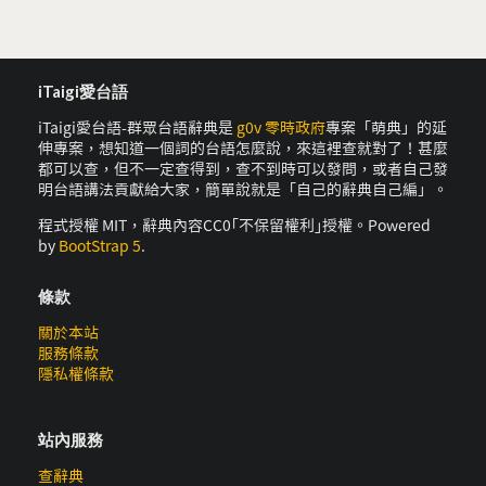
iTaigi愛台語
iTaigi愛台語-群眾台語辭典是
g0v 零時政府
專案「萌典」的延
伸專案，想知道一個詞的台語怎麼說，來這裡查就對了！甚麼
都可以查，但不一定查得到，查不到時可以發問，或者自己發
明台語講法貢獻給大家，簡單說就是「自己的辭典自己編」。
程式授權 MIT，辭典內容CC0｢不保留權利｣授權。Powered
by
BootStrap 5
.
條款
關於本站
服務條款
隱私權條款
站內服務
查辭典