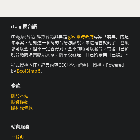
iTaigi愛台語
iTaigi愛台語-群眾台語辭典是
g0v 零時政府
專案「萌典」的延
伸專案，想知道一個詞的台語怎麼說，來這裡查就對了！甚麼
都可以查，但不一定查得到，查不到時可以發問，或者自己發
明台語講法貢獻給大家，簡單說就是「自己的辭典自己編」。
程式授權 MIT，辭典內容CC0｢不保留權利｣授權。Powered
by
BootStrap 5
.
條款
關於本站
服務條款
隱私權條款
站內服務
查辭典