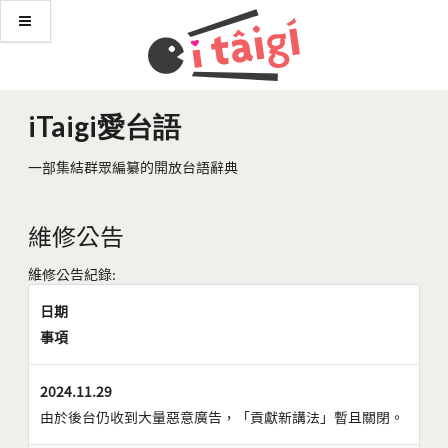
iTaigi愛台語
一部集結群眾編纂的開放台語辭典
維修公告
維修公告紀錄:
日期
事項
2024.11.29
由於後台仍收到大量惡意廣告，「貢獻新講法」暫且關閉。