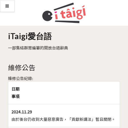
iTaigi愛台語
一部集結群眾編纂的開放台語辭典
維修公告
維修公告紀錄:
日期
事項
2024.11.29
由於後台仍收到大量惡意廣告，「貢獻新講法」暫且關閉。