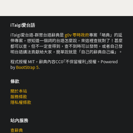
iTaigi愛台語
iTaigi愛台語-群眾台語辭典是
g0v 零時政府
專案「萌典」的延
伸專案，想知道一個詞的台語怎麼說，來這裡查就對了！甚麼
都可以查，但不一定查得到，查不到時可以發問，或者自己發
明台語講法貢獻給大家，簡單說就是「自己的辭典自己編」。
程式授權 MIT，辭典內容CC0｢不保留權利｣授權。Powered
by
BootStrap 5
.
條款
關於本站
服務條款
隱私權條款
站內服務
查辭典