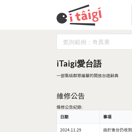
iTaigi愛台語
一部集結群眾編纂的開放台語辭典
維修公告
維修公告紀錄:
日期
事項
2024.11.29
由於後台仍收到