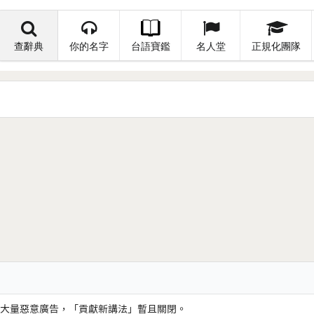
查辭典
你的名字
台語寶鑑
名人堂
正規化團隊
大量惡意廣告，「貢獻新講法」暫且關閉。