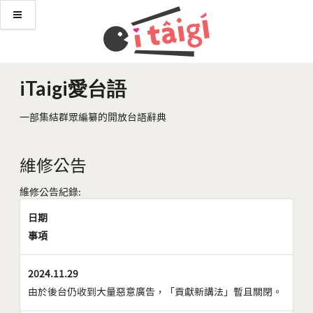
iTaigi愛台語
一部集結群眾編纂的開放台語辭典
維修公告
維修公告紀錄:
日期
事項
2024.11.29
由於後台仍收到大量惡意廣告，「貢獻新講法」暫且關閉。