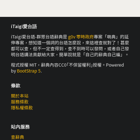
iTaigi愛台語
iTaigi愛台語-群眾台語辭典是
g0v 零時政府
專案「萌典」的延
伸專案，想知道一個詞的台語怎麼說，來這裡查就對了！甚麼
都可以查，但不一定查得到，查不到時可以發問，或者自己發
明台語講法貢獻給大家，簡單說就是「自己的辭典自己編」。
程式授權 MIT，辭典內容CC0｢不保留權利｣授權。Powered
by
BootStrap 5
.
條款
關於本站
服務條款
隱私權條款
站內服務
查辭典