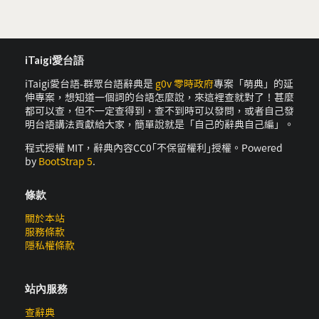
iTaigi愛台語
iTaigi愛台語-群眾台語辭典是
g0v 零時政府
專案「萌典」的延
伸專案，想知道一個詞的台語怎麼說，來這裡查就對了！甚麼
都可以查，但不一定查得到，查不到時可以發問，或者自己發
明台語講法貢獻給大家，簡單說就是「自己的辭典自己編」。
程式授權 MIT，辭典內容CC0｢不保留權利｣授權。Powered
by
BootStrap 5
.
條款
關於本站
服務條款
隱私權條款
站內服務
查辭典