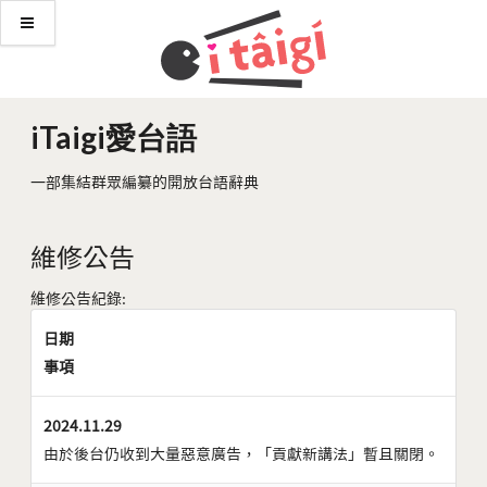
iTaigi愛台語
一部集結群眾編纂的開放台語辭典
維修公告
維修公告紀錄:
日期
事項
2024.11.29
由於後台仍收到大量惡意廣告，「貢獻新講法」暫且關閉。