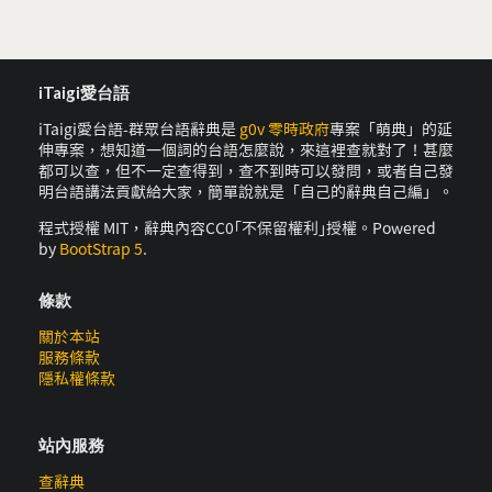
iTaigi愛台語
iTaigi愛台語-群眾台語辭典是
g0v 零時政府
專案「萌典」的延
伸專案，想知道一個詞的台語怎麼說，來這裡查就對了！甚麼
都可以查，但不一定查得到，查不到時可以發問，或者自己發
明台語講法貢獻給大家，簡單說就是「自己的辭典自己編」。
程式授權 MIT，辭典內容CC0｢不保留權利｣授權。Powered
by
BootStrap 5
.
條款
關於本站
服務條款
隱私權條款
站內服務
查辭典