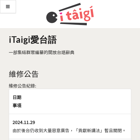
iTaigi愛台語
一部集結群眾編纂的開放台語辭典
維修公告
維修公告紀錄:
日期
事項
2024.11.29
由於後台仍收到大量惡意廣告，「貢獻新講法」暫且關閉。