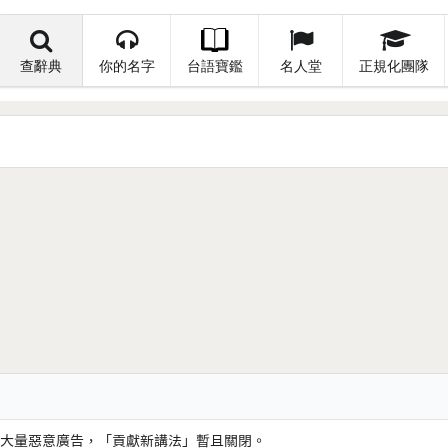
查辭典
你的名字
台語寶鑑
名人堂
正規化團隊
大量惡意廣告，「貢獻新講法」暫且關閉。