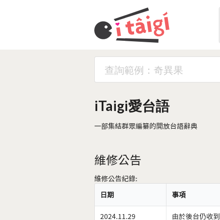
iTaigi愛台語
一部集結群眾編纂的開放台語辭典
維修公告
維修公告紀錄:
日期
事項
2024.11.29
由於後台仍收到