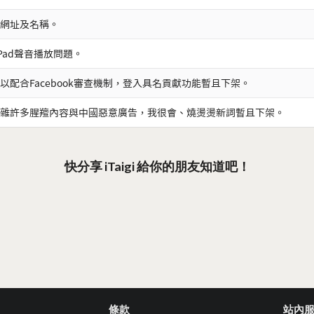
網址及名稱。
iPad聲音播放問題。
以配合Facebook審查機制，登入具名貢獻功能暫且下架。
雜許多腥羶內容與中國惡意廣告，我很會、燒燙燙新詞暫且下架。
快分享 iTaigi 給你的朋友知道吧！
條款
站內