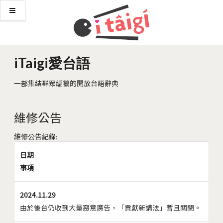
iTaigi愛台語
一部集結群眾編纂的開放台語辭典
維修公告
維修公告紀錄:
日期
事項
2024.11.29
由於後台仍收到大量惡意廣告，「貢獻新講法」暫且關閉。