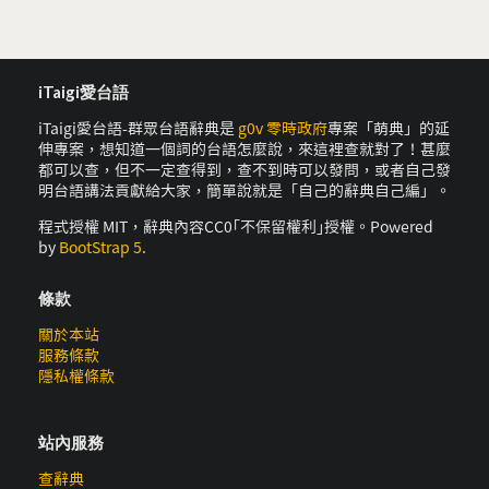
iTaigi愛台語
iTaigi愛台語-群眾台語辭典是
g0v 零時政府
專案「萌典」的延
伸專案，想知道一個詞的台語怎麼說，來這裡查就對了！甚麼
都可以查，但不一定查得到，查不到時可以發問，或者自己發
明台語講法貢獻給大家，簡單說就是「自己的辭典自己編」。
程式授權 MIT，辭典內容CC0｢不保留權利｣授權。Powered
by
BootStrap 5
.
條款
關於本站
服務條款
隱私權條款
站內服務
查辭典