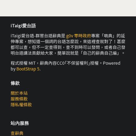
iTaigi愛台語
iTaigi愛台語-群眾台語辭典是
g0v 零時政府
專案「萌典」的延
伸專案，想知道一個詞的台語怎麼說，來這裡查就對了！甚麼
都可以查，但不一定查得到，查不到時可以發問，或者自己發
明台語講法貢獻給大家，簡單說就是「自己的辭典自己編」。
程式授權 MIT，辭典內容CC0｢不保留權利｣授權。Powered
by
BootStrap 5
.
條款
關於本站
服務條款
隱私權條款
站內服務
查辭典