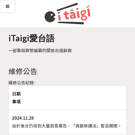
iTaigi愛台語
一部集結群眾編纂的開放台語辭典
維修公告
維修公告紀錄:
日期
事項
2024.11.29
由於後台仍收到大量惡意廣告，「貢獻新講法」暫且關閉。