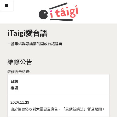
iTaigi愛台語
一部集結群眾編纂的開放台語辭典
維修公告
維修公告紀錄:
日期
事項
2024.11.29
由於後台仍收到大量惡意廣告，「貢獻新講法」暫且關閉。