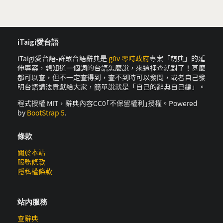
iTaigi愛台語
iTaigi愛台語-群眾台語辭典是
g0v 零時政府
專案「萌典」的延
伸專案，想知道一個詞的台語怎麼說，來這裡查就對了！甚麼
都可以查，但不一定查得到，查不到時可以發問，或者自己發
明台語講法貢獻給大家，簡單說就是「自己的辭典自己編」。
程式授權 MIT，辭典內容CC0｢不保留權利｣授權。Powered
by
BootStrap 5
.
條款
關於本站
服務條款
隱私權條款
站內服務
查辭典